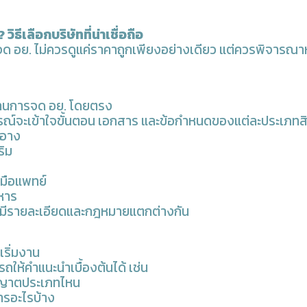
 วิธีเลือกบริษัทที่น่าเชื่อถือ
จด อย. ไม่ควรดูแค่ราคาถูกเพียงอย่างเดียว แต่ควรพิจารณา
้านการจด อย. โดยตรง
ารณ์จะเข้าใจขั้นตอน เอกสาร และข้อกำหนดของแต่ละประเภทสิน
ำอาง
ริม
งมือแพทย์
หาร
ทมีรายละเอียดและกฎหมายแตกต่างกัน
เริ่มงาน
รถให้คำแนะนำเบื้องต้นได้ เช่น
นุญาตประเภทไหน
ารอะไรบ้าง