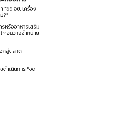
า "ขอ อย. เครื่อง
ม่?"
หารหรืออาหารเสริม
) ก่อนวางจำหน่าย
ออกสู่ตลาด
องดำเนินการ "จด