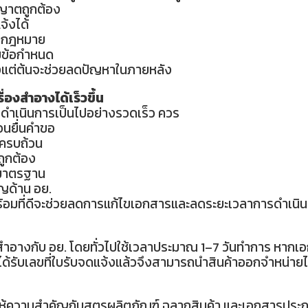
ุญาตถูกต้อง
้งได้
ต่อกฎหมาย
มข้อกำหนด
งแต่ต้นจะช่วยลดปัญหาในภายหลัง
ื่องสำอางได้เร็วขึ้น
ดำเนินการเป็นไปอย่างรวดเร็ว ควร
อนยื่นคำขอ
้ครบถ้วน
ูกต้อง
ีมาตรฐาน
าญด้าน อย.
อมที่ดีจะช่วยลดการแก้ไขเอกสารและลดระยะเวลาการดำเนิ
สำอางกับ อย. โดยทั่วไปใช้เวลาประมาณ 1–7 วันทำการ หาก
งได้รับเลขที่ใบรับจดแจ้งแล้วจึงสามารถนำสินค้าออกจำหน่ายไ
ห้ความสำคัญกับสูตรผลิตภัณฑ์ ฉลากสินค้า และเอกสารประกอ