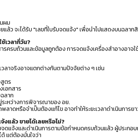
้นผม
้อยแล้ว จะได้รับ "เลขที่ใบรับจดแจ้ง" เพื่อนำไปแสดงบนฉลากสิ
ช้เวลากี่วัน?
สารครบถ้วนและข้อมูลถูกต้อง การจดแจ้งเครื่องสำอางอาจใช้
เวลาจริงอาจแตกต่างกันตามปัจจัยต่าง ๆ เช่น
งสูตร
องเอกสาร
งฉลาก
ยู่ระหว่างการพิจารณาของ อย.
ดพลาดหรือจำเป็นต้องแก้ไข อาจทำให้ระยะเวลาดำเนินการยา
จ้งแล้ว ขายได้เลยหรือไม่?
่ใบรับจดแจ้งและดำเนินการตามข้อกำหนดครบถ้วนแล้ว ผู้ประก
ได้
แต่ต้องมั่นใจว่า