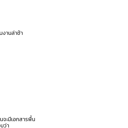
นงานล่าช้า
นจะมีเอกสารพื้น
บว่า