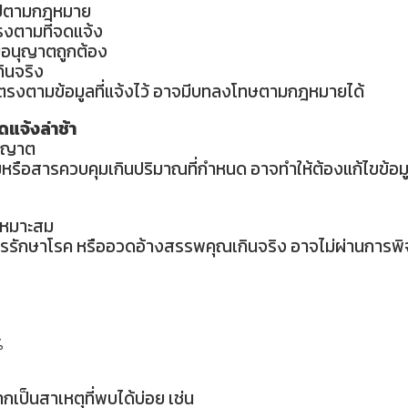
นไปตามกฎหมาย
รงตามที่จดแจ้ง
ับอนุญาตถูกต้อง
ินจริง
่ตรงตามข้อมูลที่แจ้งไว้ อาจมีบทลงโทษตามกฎหมายได้
ดแจ้งล่าช้า
อนุญาต
หรือสารควบคุมเกินปริมาณที่กำหนด อาจทำให้ต้องแก้ไขข้อมู
่เหมาะสม
ถึงการรักษาโรค หรืออวดอ้างสรรพคุณเกินจริง อาจไม่ผ่านการ
%
ป็นสาเหตุที่พบได้บ่อย เช่น