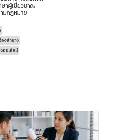
กษาผู้เชี่ยวชาญ
องตามกฎหมาย
ง
รื่องสำอาง
างออนไลน์